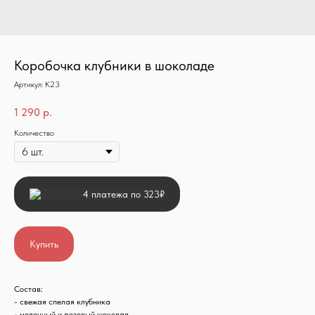
Коробочка клубники в шоколаде
Артикул:
К23
1 290
р.
Количество
4 платежа по 323₽
Купить
Состав:
- свежая спелая клубника
- молочный и розовый шоколад