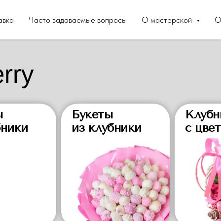
авка
Часто задаваемые вопросы
О мастерской
О
rry
ы
Букеты
Клубн
бники
из клубники
с цве