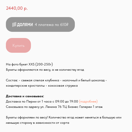
2440,00
р.
4 платежа по 610₽
Купить
На фото букет XXS (200-250г)
Букеты оформляются по весу, а не количеству ягод
Состав: - свежая спелая клубника - молочный и белый шоколад -
кондитерские кристаллы - кокосовая стружка
Доставка и самовывоз:
Доставка по Перми от 1 часа с 09:00 до 19:00
(подробнее)
Самовывоз по адресу ул. Ленина 76 ТЦ Бизнес Галереи 1 этаж
Букеты оформляем по весу! Количество ягод может меняться в большую или
меньшую сторону в зависимости от сорта