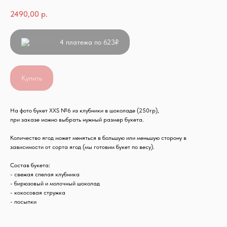
2490,00
р.
4 платежа по 623₽
Купить
На фото букет XXS №6 из клубники в шоколаде (250гр),
при заказе можно выбрать нужный размер букета.
Количество ягод может меняться в большую или меньшую сторону в
зависимости от сорта ягод (мы готовим букет по весу).
Состав букета:
- свежая спелая клубника
- бирюзовый и молочный шоколад
- кокосовая стружка
- посыпки