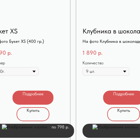
кет XS
Клубника в шокол
ото Букет XS (400 гр.)
На фото Клубника в шоколаде
190
р.
1 890
р.
мер
Количество
Подробнее
Подробнее
Купить
Купить
по 798 р.