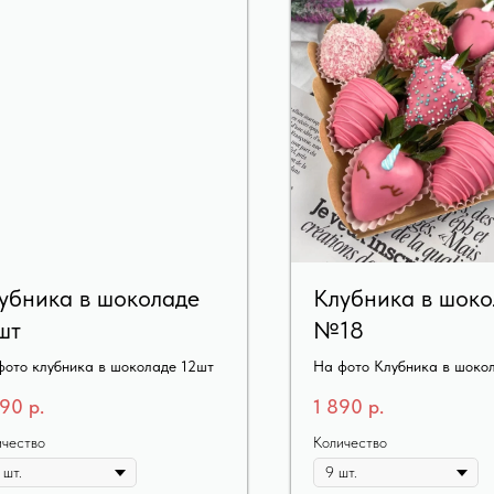
убника в шоколаде
Клубника в шоко
шт
№18
фото клубника в шоколаде 12шт
На фото Клубника в шоко
9шт
290
р.
1 890
р.
ичество
Количество