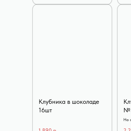
Клубника в шоколаде
Кл
16шт
№
На 
12ш
1 890
р.
2 