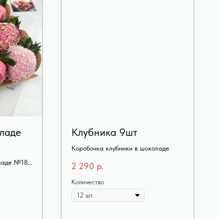
ладе
Клубника 9шт
Коробочка клубники в шоколаде
ладе №18
2 290
р.
Количество