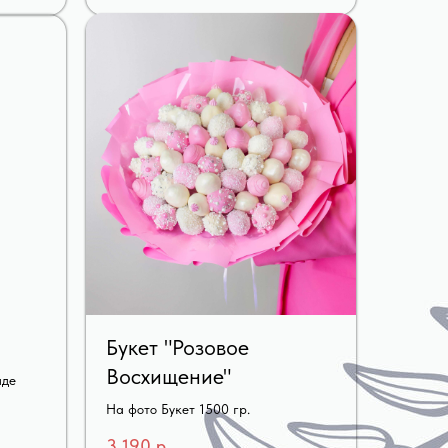
Букет "Розовое
Восхищение"
аде
На фото Букет 1500 гр.
3 190
р.