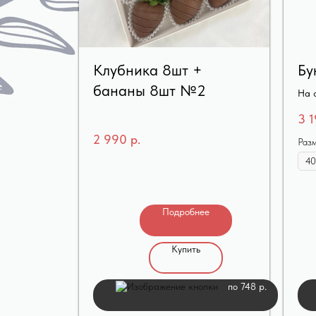
Клубника 8шт +
Бу
бананы 8шт №2
На ф
3 
2 990
р.
Раз
Подробнее
Купить
по 748 р.