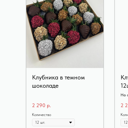
Клубника в темном
Кл
шоколаде
12
На 
2 290
р.
2 
Количество
Кол