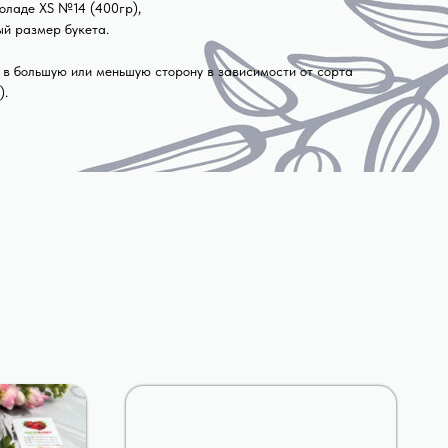
коладе XS №14 (400гр),
ый размер букета.
 в большую или меньшую сторону в зависимости от сорта
).