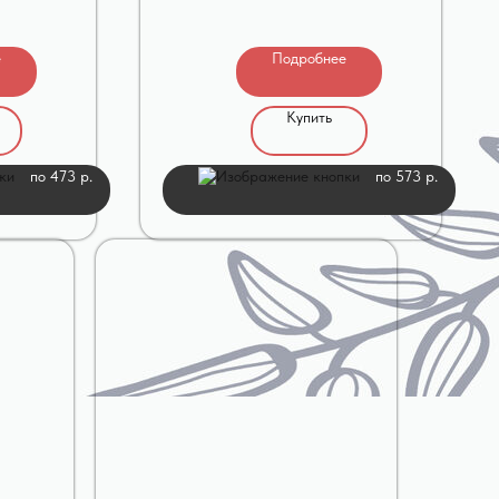
е
Подробнее
Купить
по 473 р.
по 573 р.