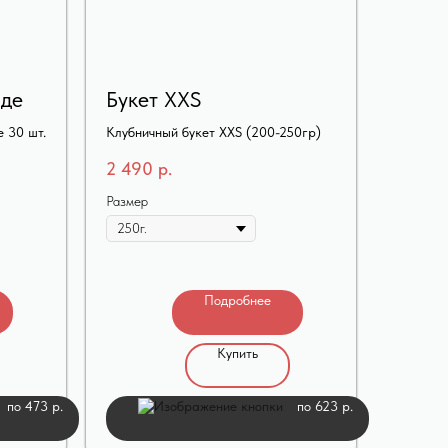
аде
Букет XXS
 30 шт.
Клубничный букет XXS (200-250гр)
2 490
р.
Размер
Подробнее
Купить
по 473 р.
по 623 р.