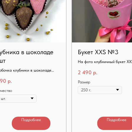
убника в шоколаде
Букет XXS №3
шт
На фото клубничный букет X
(250гр)
обочка клубники в шоколаде
2 490
р.
т
290
р.
Размер
ичество
Подробнее
Подробнее