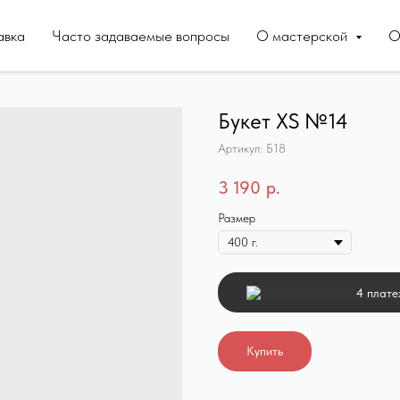
авка
Часто задаваемые вопросы
О мастерской
О
Букет XS №14
Артикул:
Б18
3 190
р.
Размер
4 плате
Купить