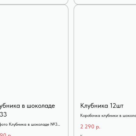
убника в шоколаде
Клубника 12шт
33
Коробочка клубники в шокол
фото Клубника в шоколаде №33
2 290
р.
т
290
р.