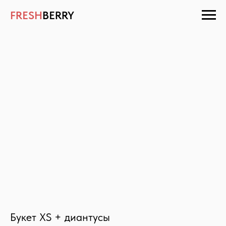
FRESH
BERRY
Букет XS + диантусы