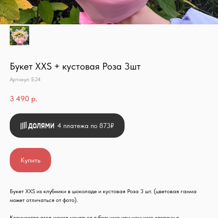
Букет XXS + кустовая Роза 3шт
Артикул:
Б24
3 490
р.
4 платежа по 873₽
Купить
Букет XXS из клубники в шоколаде и кустовая Роза 3 шт. (цветовая гамма
может отличаться от фото).
Количество ягод может меняться в большую или меньшую сторону в