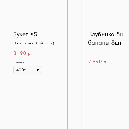
Букет XS
Клубника 8шт
бананы 8шт 
На фото Букет XS (400 гр.)
3 190
р.
2 990
р.
Размер