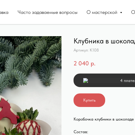
авка
Часто задаваемые вопросы
О мастерской
О
Клубника в шокола
Артикул:
К108
2 040
р.
4 плате
Купить
Коробочка клубники в шоколаде
Состав: