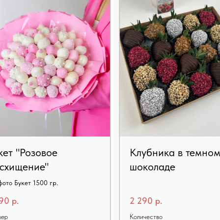
кет "Розовое
Клубника в темно
схищение"
шоколаде
фото Букет 1500 гр.
190
р.
2 290
р.
мер
Количество