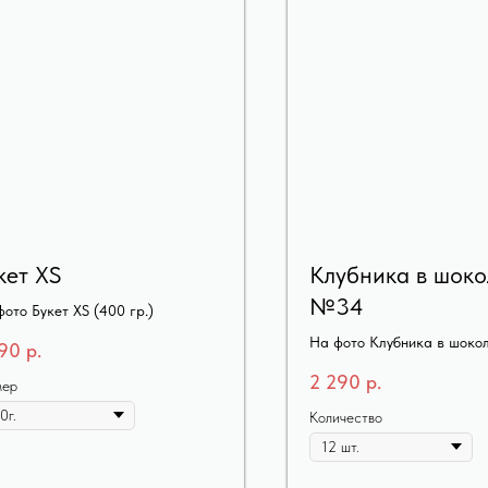
кет XS
Клубника в шоко
№34
ото Букет XS (400 гр.)
На фото Клубника в шок
190
р.
12шт
2 290
р.
мер
Количество