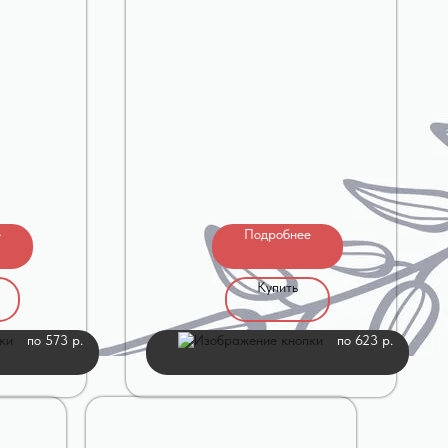
е
Подробнее
Купить
по 573 р.
по 623 р.