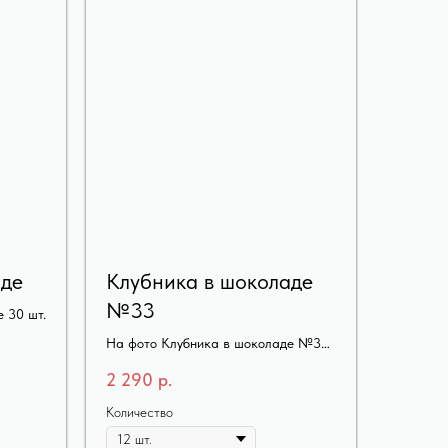
аде
Клубника в шоколаде
№33
 30 шт.
На фото Клубника в шоколаде №33
12шт
2 290
р.
Количество