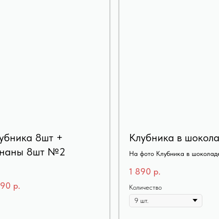
убника 8шт +
Клубника в шокол
наны 8шт №2
На фото Клубника в шоколаде
1 890
р.
990
р.
Количество