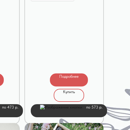
Подробнее
Купить
по 473 р.
по 573 р.