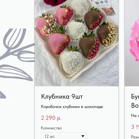
Клубника 9шт
Бу
Во
Коробочка клубники в шоколаде
На 
2 290
р.
3 
Количество
Раз