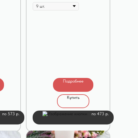
Подробнее
Купить
по 573 р.
по 473 р.