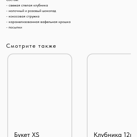
- свежая спелая клубника
- молочный и розовый шоколад
- кокосовая стружка
- карамелизованная вафельная крошка
- посыпки
Смотрите также
Букет XS
Клубника 12ш