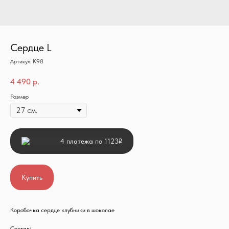
Сердце L
Артикул:
К98
4 490
р.
Размер
4 платежа по 1123₽
Купить
Коробочка сердце клубники в шоколае
Состав: