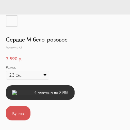
Сердце М бело-розовое
Артикул:
К7
3 590
р.
Размер
4 платежа по 898₽
Купить