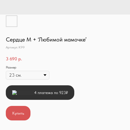
Сердце М + ‘Любимой мамочке’
Артикул:
К99
3 690
р.
Размер
4 платежа по 923₽
Купить