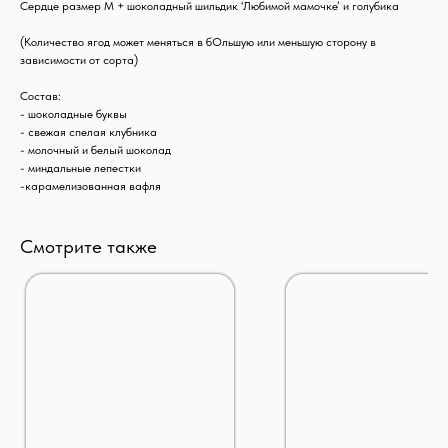
Сердце размер М + шоколадный шильдик ‘Любимой мамочке’ и голубика
(Количество ягод может меняться в бОльшую или меньшую сторону в
зависимости от сорта)
Состав:
- шоколадные буквы
- свежая спелая клубника
- молочный и белый шоколад
- миндальные лепестки
-карамелизованная вафля
Смотрите также